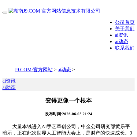
公司首页
关于我们
ai资讯
ai动态
联系我们
J9.COM·官方网站
>
ai动态
>
ai资讯
ai动态
变得更像一个根本
发布时间:2026-06-05 21:24
大量本钱进入AI手艺草创公司，中金公司研究部黄乐平
暗示，正在此次世界人工智能大会上，是财产的快速成长。9