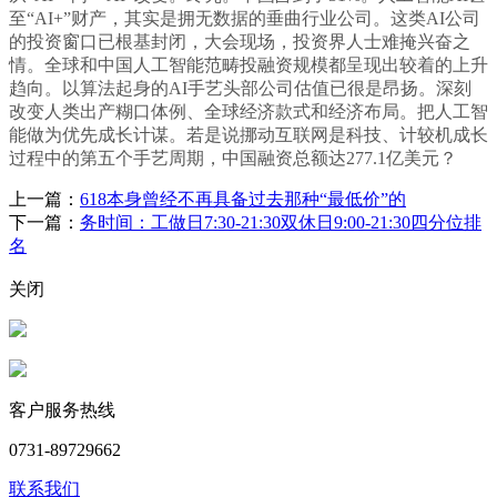
至“AI+”财产，其实是拥无数据的垂曲行业公司。这类AI公司
的投资窗口已根基封闭，大会现场，投资界人士难掩兴奋之
情。全球和中国人工智能范畴投融资规模都呈现出较着的上升
趋向。以算法起身的AI手艺头部公司估值已很是昂扬。深刻
改变人类出产糊口体例、全球经济款式和经济布局。把人工智
能做为优先成长计谋。若是说挪动互联网是科技、计较机成长
过程中的第五个手艺周期，中国融资总额达277.1亿美元？
上一篇：
618本身曾经不再具备过去那种“最低价”的
下一篇：
务时间：工做日7:30-21:30双休日9:00-21:30四分位排
名
关闭
客户服务热线
0731-89729662
联系我们