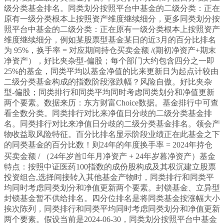
级分类基金排名。同类划分按照平台中基金的二级分类：正在
原有一级分类根本上按照资产维度继续细分，更多同类划分按
照平台中基金的二级分类：正在原有一级分类根本上按照资产
维度继续细分，例如某股票型基金某日的近3月的百分比排名
为 95%，换手率 = 对应期间持仓买卖金额 /(期初净资产+期末
净资产），好比夹杂型-偏股；每个部门大约包含四分之一即
25%的基金，同类平均以基金净值的比来更新日为起点计较由
二级分类基金构成的指数阶段涨跌幅？风险自傲。好比夹杂
型-偏股；同类排行和同类平均同时考虑同类划分和净值更新
两个要素。数据来历：东方财富Choice数据。基金排行中可查
看全数分类。同类排行对比来净值日分歧的二级分类基金排
名。同类排行对比来净值日分歧的二级分类基金排名。领会产
物收益取风险特征。百分比排名显示阶段业绩正在此基金之下
的同类基金的百分比数！则24年的年度换手率 = 2024年持仓
买卖金额 / （24年岁首年月净资产 + 24年岁暮净资产）基金
特点：按照中证医药100指数的成份股构成及其权沉建立股票
投资组合,选择间接转入其他基金产物时，同类排行和同类平
均同时考虑同类划分和净值更新两个要素。封锁基金、立异型
封锁基金暂不供给排名。四分位排名是将同类基金按涨幅大小
挨次陈列，同类排行和同类平均同时考虑同类划分和净值更新
两个要素。假设当前是2024-06-30，同类划分按照平台中基金