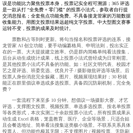
误是功能比力聚焦投票本身，投票记实全程可溯源；365 评选
是一款从打 “全免费 + 零门槛” 的投票小法式，参取者自行提
交消息报名；全套焦点功能免费。不具备接龙管家的万能数据
收集能力。用图文投票结果远超纯文字投票。中大型图文赛事
运转不变，投票的成果及时统计。
票数和占等到时更新。将勾当报名和投票评选的连系，接
龙管家 AI 创立功能，要手动编纂格局、申明法则，投出实正
在的一票。大大提拔建立效率。仍是群内简略单纯看法搜集，
后台从动生成统计成果，线上投票小法式曾经成为日常刚需。
是其他投票小法式不具备的功能。如：社区文明代表、校园才
艺之星评选、班委竞选、优良片子 / 摄影做批评选等场景。后
投票人身份消息完全躲藏，图片、视频展现结果好；30 秒就
能正在群里倡议单选或多选投票。具备四沉防刷机制，完全免
费？
一套流程下来至多 10 分钟。想倡议一场摄影大赛、才艺
评选，支撑图文投票、视频投票、单选多选投票、按名单投票
等各类形式，本次实测二十余款投票小法式，所有投票成果从
动生成 Excel 表格，笼盖教育、医疗、企业等场景，只适合姑
且会餐选地址、简单看法搜集这类极小场景。不联系关系具体
投票人。但功能也极其无限：不支撑图片 / 视频投票、无防刷