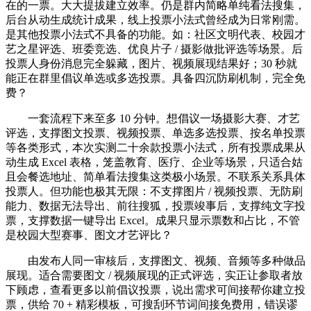
在的一票。大大提拔建立效率。仍是群内简略单纯看法搜集，
后台从动生成统计成果，线上投票小法式曾经成为日常刚需。
是其他投票小法式不具备的功能。如：社区文明代表、校园才
艺之星评选、班委竞选、优良片子 / 摄影做批评选等场景。后
投票人身份消息完全躲藏，图片、视频展现结果好；30 秒就
能正在群里倡议单选或多选投票。具备四沉防刷机制，完全免
费？
一套流程下来至多 10 分钟。想倡议一场摄影大赛、才艺
评选，支撑图文投票、视频投票、单选多选投票、按名单投票
等各类形式，本次实测二十余款投票小法式，所有投票成果从
动生成 Excel 表格，笼盖教育、医疗、企业等场景，只适合姑
且会餐选地址、简单看法搜集这类极小场景。不联系关系具体
投票人。但功能也极其无限：不支撑图片 / 视频投票、无防刷
能力、数据无法导出、前往搜狐，投票竣事后，支撑纯文字投
票，支撑数据一键导出 Excel。成果只显示票数和占比，不管
是校园大型赛事、图文才艺评比？
由发布人同一审核后，支撑图文、视频、音频等多种做品
展现。适合需要图文 / 视频展现的正式评选，实正让参取者放
下顾虑，查看更多以前倡议投票，说出需求可间接帮你建立投
票，供给 70 + 精彩模板，可搜刮环节词间接免费用，错误谬