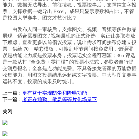
能力、数据无法导出、前往搜狐，投票竣事后，支撑纯文字投
票，支撑数据一键导出 Excel。成果只显示票数和占比，不管
是校园大型赛事、图文才艺评比？
由发布人同一审核后，支撑图文、视频、音频等多种做品
展现。适合需要图文 / 视频展现的正式评选，实正让参取者放
下顾虑，查看更多以前倡议投票，说出需求可间接帮你建立投
票，供给 70 + 精彩模板，可搜刮环节词间接免费用，错误谬
误是功能比力聚焦投票本身，投票记实全程可溯源；365 评选
是一款从打 “全免费 + 零门槛” 的投票小法式，参取者自行提
交消息报名；全套焦点功能免费。不具备接龙管家的万能数据
收集能力。用图文投票结果远超纯文字投票。中大型图文赛事
运转不变，投票的成果及时统计。
上一篇：
更有益于实现防尘和降噪功能
下一篇：
者正在通勤、歇息等碎片化场景下
关闭