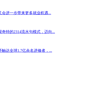
进一步带来更多就业机遇...
的2314流水句模式，迈向...
全球1.7亿余名进修者，...