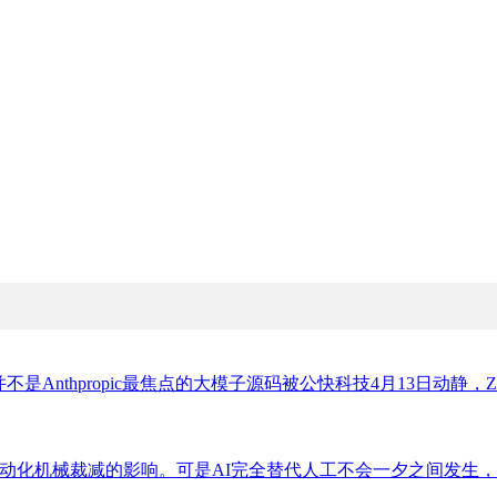
Anthpropic最焦点的大模子源码被公快科技4月13日动静，Zil
被从动化机械裁减的影响。可是AI完全替代人工不会一夕之间发生，