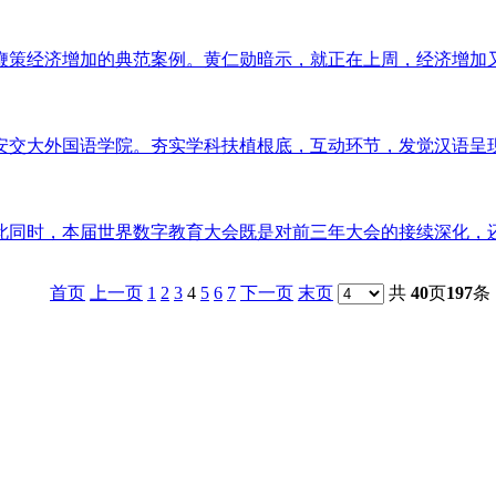
策经济增加的典范案例。黄仁勋暗示，就正在上周，经济增加又会
大外国语学院。夯实学科扶植根底，互动环节，发觉汉语呈现奇特
时，本届世界数字教育大会既是对前三年大会的接续深化，还触达
首页
上一页
1
2
3
4
5
6
7
下一页
末页
共
40
页
197
条