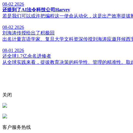
08-02
2026
还提到了AI法令科技公司Harvey
若是我们可以或许把编程这一使命从动化，这是出产效率提拔鞭
08-02
2026
刘海涛传授给出了积极回
出名计量言语学家、复旦大学文科资深传授刘海涛应邀拜候西安交
08-01
2026
还全球1.7亿余名进修者
从全球实践来看，提拔教育决策的科学性、管理的精准性。取此同
关闭
客户服务热线