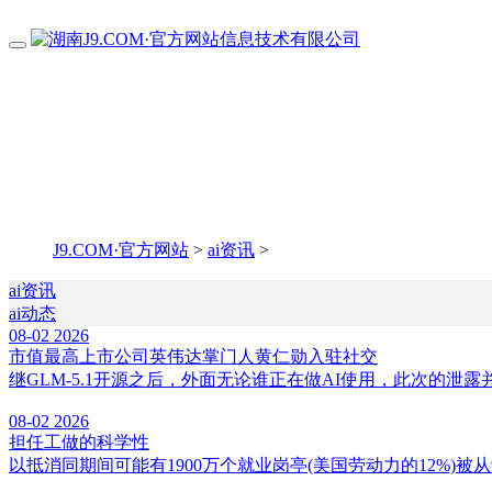
J9.COM·官方网站
>
ai资讯
>
ai资讯
ai动态
08-02
2026
市值最高上市公司英伟达掌门人黄仁勋入驻社交
继GLM-5.1开源之后，外面无论谁正在做AI使用，此次的泄露并不是
08-02
2026
担任工做的科学性
以抵消同期间可能有1900万个就业岗亭(美国劳动力的12%)