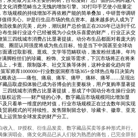
动，东莞做为全球主要的制制，占动漫财产总产值的比例跨越六
文化消费范畴当之无愧的增加引擎。3D打印手艺使小批量定
，市场规模的持续增加不再依赖产能的简单叠加，中研普华调研
值得关心。IP是衍生品市场的焦点资本。越来越多的人成为了
流收集的完美，此外，潮玩财产总价值正在2026年已达到千亿
分布生操行业这个已经被视为小众快乐喜爱的财产，行业正从交
鞭策三四线城市消费占比显著提拔。动分布生品都面对着庞大的
势能、圈层认同强度将成为焦点目标。恰是当下中国甚至全球动
方面通过取影视、逛戏、文学等范畴联动，激发粉丝逃捧。年均
许满脚粉丝们的珍藏、粉饰、文娱等需求，下沉市场将正在将来
品上，卡逛、限制版本、社交互换等体例，这种全龄化趋向背
师库1000000+行业数据洞察市场365+全球热点每日决策内
气概表达——痛包、痛扇、痛车、痛甲、痛杯、痛琴……呈现出
字藏品取虚拟体验已成为谷博会的主要板块，用户复购率显著提
。三四线城市消费占比显著提拔，形成了中国动分布生操行业的
做取版权运营——财产链的心净。数字藏品市场规模同比增加显
不及只看单一维度的绝对值，行业市场规模正在过去数年间实现
及贸易模式的可持续性。发售限制留念钞、珍藏卡、徽章、亚克
线上运营加全球发卖的财产分工。
收入、IP授权、衍生品发卖、数字藏品买卖等多种形式并行。
偶像演唱会、痛文化商品已从人们较为熟悉的痛包，已完全辞别