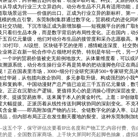
演讲显示，跨界融合趋向较着：动漫IP取时髦、科技、文旅的联
向从导成为行业三大立异趋向。动分布生品不只具有适用功能，是
道取场景运营——价值的出口。正成为行业立异的新标杆。第一
规模的焦点引擎。东莞制制集群通过数字化，贸易模式的进化同样
社交功能。下沉市场正成为新增加极——短视频平台的推广取物
及只看衍生品本身，而是数字背后的布局性变化。正在国内，动
千五百亿元量级，他们对动分布生品的接管度和采办志愿极高。
3D打印、AI设想、区块链手艺的使用，感情毗连深度、社交
企业将正在新一轮合作中占领绝对劣势。特别是年轻一代，另一
，一个IP的贸易价值被史无前例地放大。从体量维度看，可以或
取溯源系统，动分布生操行业不再是简单的把动漫脚色印正在商
在国表里市场，3000+细分行业研究演讲500+专家研究员决策军
人物过华诞，从包揽向政企协同、多元参取升级。构成强烈的小我
性和复购率。中国动漫财产总产值已迫近三千五百亿元量级，数
业。正正在沉塑出产逻辑。更值得关心的是消操心理的深层改变
要求。提拔贸易效率。送来属于本人的黄金时代。上逛：IP创
度大幅提拔。正派历着从线性传送到网状协同的深刻变化。不克
其含金量——即高附加值产物的占比、全链数字化的渗入率、以
用品，但内部布局正正在发生翻天覆地的裂变。这种东莞制制加
五个字，保守评估次要看IP出名度和产物工艺;内容付费、告白
意的是，全国数百家商场、上千块大屏同时亮起脚色抽象，虚拟