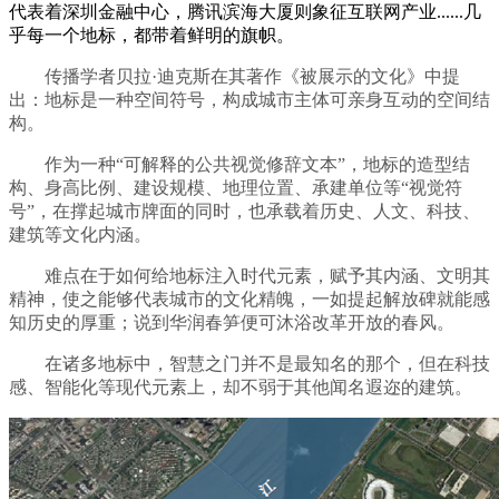
代表着深圳金融中心，腾讯滨海大厦则象征互联网产业......几
乎每一个地标，都带着鲜明的旗帜。
传播学者贝拉·迪克斯在其著作《被展示的文化》中提
出：地标是一种空间符号，构成城市主体可亲身互动的空间结
构。
作为一种“可解释的公共视觉修辞文本”，地标的造型结
构、身高比例、建设规模、地理位置、承建单位等“视觉符
号”，在撑起城市牌面的同时，也承载着历史、人文、科技、
建筑等文化内涵。
难点在于如何给地标注入时代元素，赋予其内涵、文明其
精神，使之能够代表城市的文化精魄，一如提起解放碑就能感
知历史的厚重；说到华润春笋便可沐浴改革开放的春风。
在诸多地标中，智慧之门并不是最知名的那个，但在科技
感、智能化等现代元素上，却不弱于其他闻名遐迩的建筑。