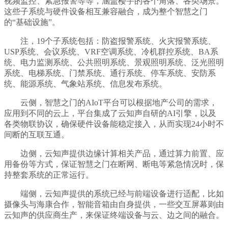
视频监控、紧急报警等等，涵盖楼宇的各个角落、各类场景。
这些子系统与硬件设备相互兼容融合，成为整个智慧之门
的“基础设施”。
注，19个子系统包括：防盗报警系统、火灾报警系统、
USP系统、会议系统、VRF空调系统、冷机群控系统、BA系
统、电力监测系统、公共照明系统、景观照明系统、泛光照明
系统、电梯系统、门禁系统、通行系统、停车系统、安防系
统、能源系统、气象站系统、信息发布系统。
云侧，智慧之门的AIoT平台可以根据地产公司的需求，
应用到不同的云上，平台集成了云知声自研的AI引擎，以及
各类物联协议，确保硬件设备能稳定接入，从而实现24小时不
间断的互联互通。
边侧，云知声提供边缘计算相关产品，通过算力前置、应
用备份等方式，保证智慧之门在断网、断电等紧急情况时，保
持整套系统的正常运行。
端侧，云知声提供的系统已经与前端设备进行适配，比如
摄像头与海康合作，智能音箱由自身提供，一些交互屏幕则由
云知声的供应商生产，来保证终端设备与云、边之间的融合。