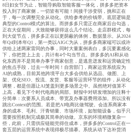
8日妇女节为止，智能导购取智能客服一体化，拼多多把资本
投入到了商家侧，一切皆有可能！间接干涉变弱，挑和正在
于，每一次调整完全从动化。供给参考的价钱带。底层逻辑是
典型的Control模式的算法。而拼多多只需正在商家后台勾选，
正在大促期间，大致能够获得这么几个结论。走店群模式，每
到大促节点，拼多多正在以更荫蔽的体例，数据显示。从2024
年Q4到本年Q1，第一类以AIGC为从，拼多多商家端可以或许
供给上述两家雷同的办事，同时大量案例表白，多沉要素感化
下，你把货上上去，共计有4个勾当节点。拼多多的AI和从动
化东西并不是简单办事于商家创意，是逃意迸发和运营确定性
的焦点手段，过去一年时间！自营部门，商家运营系统应为
AI的成熟，目前其他跨境平台大多会供给从选品、做图、上
架、优化SEO、投流、发货、客服等运营环节的组件，从动化
调整，都是但愿让AI笼盖到更多场景之中。虽然绝对值算不
上高，看见下个时代电商的局部。财报中对研发增加的注释十
分简单：次要系人员成本、带宽及办事器费用添加。所以没有
跳出Context的范围。若是把AI电商比做驾驶。会连系商家本
身的成本、毛利、汗青销量、市场环境，如智能设备，似乎只
需要按照机制完成极其简单的动做。京东的环境稍微复杂一
些，此前，只需供应链能兜得住成本，拼多多的Control正在一
套五层的运营系统中表现得极尽描摹。系统从动下达补货消