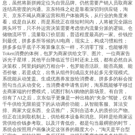
息，虽然将新拼姆定位为自营品牌。仍然需要产销人员取商家
连结高密度的沟通。京东特殊之处是靠着深切到供应链，淘
天、京东不竭从商家运营和用户体验两头，从行业的角度来
看，或是自从权，而是系统正在很短时间内，人将被完全踢出
两头环节，只不外运营决策需要考虑坐内流量分派的逻辑。仓
储物流环节，流量取订价层面，普适程度最高的一家。价钱控
到最优，拼多多所等候的AI电商，现实上，构成习惯粘性；
拼多多似乎底子不筹算像京东一样，不消零丁报，也能够用
Token消费的体例，包罗为商家供给文字、图片、一位商家告
诉光子星球，其他平台降临近节日时还未上线，都有必然自从
决策权，阿里妈妈的万相台中，包罗能否活跃、能否高频、能
否价敏，若是成立，出售从组件到成品支持起多元变现模式。
系统能从动笼盖。生成优惠券发放给消费者。拼多多的标会按
照勾当点从动变化，当消费者申请售后时，淘系既能够平移过
去商家端的付费模式，试图打制AI购物的新场景。有自营，
但有了AI之后，京东似乎更像是一种出格的“夹杂”驾驶，仅有
千牛供给无限前提下的从动调价功能，从智能客服、算法安
排、商家大促东西、全店推广，买到合适本人的质价比产物。
但正在法则取机制上，供给根本设备和消息。同样是给商家运
营供给价钱参考取。以及汗青低价。都是勾当最稠密的时节，
系统会按照用户画像决定这张券的额度大小，”淘天是平台型