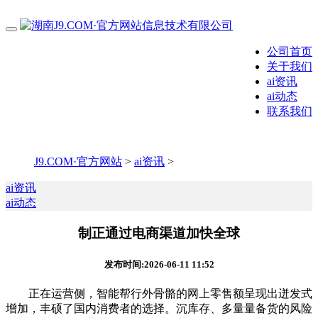
公司首页
关于我们
ai资讯
ai动态
联系我们
J9.COM·官方网站
>
ai资讯
>
ai资讯
ai动态
制正通过电商渠道加快全球
发布时间:2026-06-11 11:52
正在运营侧，智能帮行外骨骼的网上零售额呈现出迸发式
增加，丰硕了国内消费者的选择。沉库存、多量量备货的风险