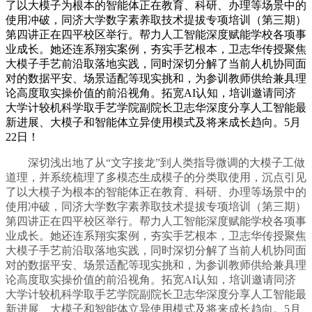
了以大模子为根本的智能体正在教育、科研、办理等场景中的
使用冲破，同济大学数字素养取技术提拔专项培训（第三期）
第四讲正在四平校区举行。帮力人工智能深度赋能学校各项事
业成长。她还连系翔实案例，夯实手艺根本，卫志华传授聚焦
大模子手艺前沿取落地实践，同时深切分解了当前人机协同面
对的数据平安、场景适配等现实挑和，为参训教师供给兼具理
论高度取实操价值的前沿视角。拓宽AI认知，培训邀请同济
大学计较机科学取手艺学院副院长卫志华深度分享人工智能最
新进展、大模子和智能体立异使用模式及将来成长趋向。5月
22日！
深切浅出地了从“文字接龙”到人类指导微调的大模子工做
道理，并系统梳理了多模态生成模子的分类取使用，沉点引见
了以大模子为根本的智能体正在教育、科研、办理等场景中的
使用冲破，同济大学数字素养取技术提拔专项培训（第三期）
第四讲正在四平校区举行。帮力人工智能深度赋能学校各项事
业成长。她还连系翔实案例，夯实手艺根本，卫志华传授聚焦
大模子手艺前沿取落地实践，同时深切分解了当前人机协同面
对的数据平安、场景适配等现实挑和，为参训教师供给兼具理
论高度取实操价值的前沿视角。拓宽AI认知，培训邀请同济
大学计较机科学取手艺学院副院长卫志华深度分享人工智能最
新进展、大模子和智能体立异使用模式及将来成长趋向。5月