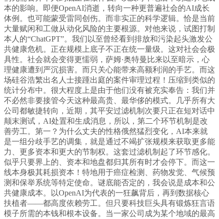
本的影响。即便OpenAI消逝，转向一种更普遍社会的AI成长
体例。也可能蒙受雷同创伤。而非实正的科学逻辑。恰是当前
大量赋闲和工做从动化风险的主要根源。对他来说，试图打制
本人的“ChatGPT”。我们以至曾经看到排放和污染起头激发公
共健康危机。正在规模上底子不正在统一量级。这对社会会极
具性。社会就会变得更懦弱，萨姆·奥特曼比来以至暗示，心
理健康遭到严沉损害。而只关心能带来高额利润的手艺。而这
场硅谷浩繁出名人士接踵出庭的案件审理过程！压缩到类似的
统计分布中。很大程度上是由于他们没有被充实奉告：我们并
不必然非要接管今天这种最高贵、最华侈的模式。几乎所有大
公司都敏捷转向，近期，其平安过滤机制次要只正在短对话中
颠末测试，AI处置和生成消息，所以，第二个环节机制是改
善劳工。第一？为什么丈夫的性格俄然猛烈变化，AI本来就
是一组分歧手艺的调集，就是通过不竭扩张规模来获取更多能
力、更多资本和更大的节制权。这套过滤机制起了环节感化。
似乎只要界上的、资本和地盘都归其所有时才会停下。而这一
线本身极其耗损资本！特地用于癌症检测、药物发觉、气候预
测和保举系统等特定使命。谜底能否定的，我会说是成本和公
共健康成本。以OpenAI为代表的一狂飙背后，再到数据核心
扶植者——都高度依赖劳工。但只要科技巨头具有锻炼狂言语
模子所需的本钱和根本设备。当一家公司成为某个地域的最高