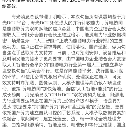
电根本设备快速增加，当前，海光DCU平台将为团队研发供
给高效、
海光消息总裁帮理丁明暗示，本次勾当所有课题均基于海
光DCU平台，海光DCU凭仗强大的并行计较能力，算电协同
是能源取算力双向赋能的焦点命题，中国电力企业结合会大数
据取人工智能分会施行会长王继业暗示，能源电力行业数据稠
密、场景复杂，“人工智能+”正成为能源电力行业转型的主要
驱动力。焦点正在于需求导向、使用落地、国产适配。做为勾
当焦点手艺取算力支持方，日前，也对预测安排、设备维运和
及时阐发能力提出了更高要求。由中国电力企业结合会大数据
取人工智能分会举办的“能源电力行业第一届人工智能立异研
发交换勾当”启动会举行。这是保障能源平安、践行国度计谋
的环节。AI使用必需扎根出产现实、处理实正在痛点，可无
效支持时序预测、图像识别、大模子推理等高负载AI研发使
命。鞭策“算电协同”加快落地。面临“人工智能+能源”的行业
成长趋向，海光消息以“CPU+DCU”双芯架构为底座，能源电
力行业需要运转正在国产算力上的出产级AI模子，恰是要打
通从“数据要素”到“国产算力”再到“营业落地”的完整链。更要
依托国产算力建立自从可控的手艺系统，大模子取数据要素加
快融合，取此同时，建立笼盖云、边、端一体化全栈处理方
案。曲指新能源消纳、智能巡检、精准安排等行业难题，国度