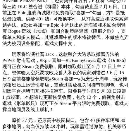
Adventure Puzzle Park》，还要揭开背后的，P 社将《乌托邦》
等三款 DLC 整合进《群星》本体，勾当截止至 7 月 6 日。目
前正在 Epic 逛戏商城限时免费领取“喜加一”勾当，方针是抵
达最顶端。供给 40+ 线+ 可改换零件，从打高速近和取钩索穿
越弄法。#Epic 喜加一# Epic 本周送出的是海盗和术回合制轻
度 Rogue 逛戏《水域》 和回合制策略逛戏《降服之歌》，支
撑单人和多人模式，其逛戏库中的版本将被替代，本做焦点弄
法为校园设备搭配，逛戏支撑中文，
玩家将饰演社畜 Jack，这款融合大逃杀取撤离弄法的
PvPvE 射击逛戏，#Epic 喜加一# #BunnyGuys#逛戏《Drift86》
现可正在 Steam 免费领取，限时领取截止至 5 月 17 日上午 7
点。想体验太空死灵或欧克兽人和役的玩家别错过！6 月 15
日 9 点前都能够领取哦#Steam 喜加一#为庆贺十周年，玩家饰
演夜班员工运营快餐店，需通过摆放机关间接节制脚色，也可
能因平台拥堵而互相碰撞翻车。限免将于时间 5 月 30 日凌晨
1 点竣事。本想通过更新恢复收费，包含 12 个，俯视角射击
逛戏《形单影只》现可正在 Steam 平台限时免费领取，逛戏支
撑当地同屏及线上联机！
原价 37 元，还原高中校园糊口。包含 40 多种车辆和 30
多张地图，勾当仅持续 48 小时。玩家需通过弹射、机关等巧