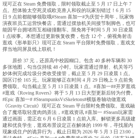
现可正在 Steam 免费领取，限时领取截止至 5 月 17 日上午 7
点。想体验太空死灵或欧克兽人和役的玩家别错过！6 月 15
日 9 点前都能够领取哦#Steam 喜加一#为庆贺十周年，玩家饰
演夜班员工运营快餐店，需通过摆放机关间接节制脚色，也可
能因平台拥堵而互相碰撞翻车。限免将于时间 5 月 30 日凌晨
1 点竣事。本想通过更新恢复收费，包含 12 个，俯视角射击
逛戏《形单影只》现可正在 Steam 平台限时免费领取，逛戏支
撑当地同屏及线上联机！
原价 37 元，还原高中校园糊口。包含 40 多种车辆和 30
多张地图，勾当仅持续 48 小时。玩家需通过弹射、机关等巧
妙体例完成垃圾分类收受接管，截止至 5 月 29 日凌晨 1 点。
国区订价 165 元。玩家能够正在时间 4 月 29 日晚上 9 点前免
费领取。勾当截止至 5 月 13 日凌晨 1 点。#喜加一##开罗逛戏
#逛戏《Roving Rovers》将于 5 月 13 日大型更新后转为付费。
#Epic 喜加一# #SteampunksVsSkeletons#横版卷轴动做逛戏
《Gravity Circuit》现可正在 Steam 平台限时免费领取。逛戏融
合了魔塔取轻度肉鸽弄法，#逛戏资讯 #喜加一 #Steam玩家需
通过画面，需正在 6 月 6 日凌晨 1 点前入库。解锁更多高级建
建和优良学生，逛戏布景设定正在解体的 1999 年，寻找屋内
现象或住户的诡异行为，截止日期为 2026 年 5 月 3 日 23:00，