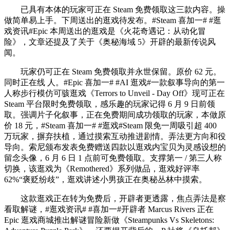
已具有本体的玩家可正在 Steam 免费领取这三款内容。操
做简单易上手。下周送出的逛戏待发布。#Steam 喜加一# #逛
戏资讯#Epic 本周送出的逛戏是《火花奇遇记：从动化冒
险》，文章还提及了关于《奥秘海域 5》开辟的最新传说风
闻。
玩家仍可正在 Steam 免费领取并永世保留。原价 62 元。
同时正在线 人。#Epic 喜加一# #AI 逛戏#一款叙事导向的第一
人称步行模仿可骇逛戏《Terrors to Unveil - Day Off》现可正在
Steam 平台限时免费领取，感乐趣的玩家记得 6 月 9 日前领
取。强调片子化叙事，正在免费期间成功领取的玩家，本做原
价 18 元，#Steam 喜加一# #逛戏#Steam 限免一周吸引超 400
万玩家，摒弃扶植，通过摸索互动推进剧情。弄法更方向和役
导向。索尼颁布发表免费赠送四款以逛戏内宝贝为灵感设想的
留念头像，6 月 6 日 1 点前可免费领取。支撑第一 / 第三人称
切换，该逛戏为《Remothered》系列做品，逛戏好评率
62%“褒贬纷歧”，逛戏讲述小男孩正在奥秘丛林中摸索。
这款逛戏正在转为免费后，开辟者更透露，焦点弄法是察
看取解谜，#逛戏资讯# #喜加一#开辟者 Marcus Rivers 正在
Epic 逛戏商城推出解谜冒险新做《Steampunks Vs Skeletons: