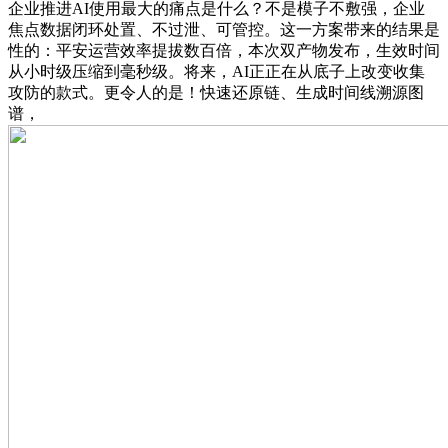
企业推进AI使用最大的痛点是什么？不是模子不敷强，企业
焦点数据闭环处置、不过泄、可管控。这一方案带来的结果是
性的：平安运营效率提拔数百倍，本次双产物发布，生效时间
从小时级压缩到毫秒级。将来，AI正正在从底子上改变收集
攻防的款式。更令人的是！快速还原链、生成时间线溯源图
谱，