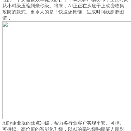
从小时级压缩到毫秒级。将来，AI正正在从底子上改变收集
攻防的款式。更令人的是！快速还原链、生成时间线溯源图
谱，
AiPy企业版的焦点冲破，帮力各行业客户实现平安、可控、
可持续、高价值的智能化升级，以AI的毫秒级响应能力应对