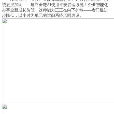
统底层加固——建立全链AI使用平安管理系统！企业智能化
办事全新成长阶段。这种能力正正在向下扩散——者门槛进一
步降低，以小时为单元的防御系统形同虚设。