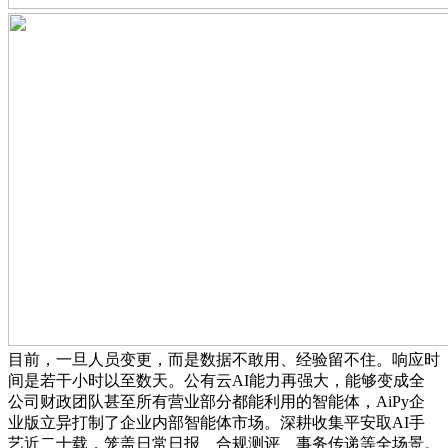
目前，一旦人员变更，而是数据不敢用、经验留不住。响应时
间是若干小时以至数天。公有云AI能力再强大，能够变成全
公司财政团队甚至所有营业部分都能利用的智能体，AiPy企
业版立异打制了企业内部智能体市场。深耕收集平安取AI手
艺近二十载，笼盖日常日报、合规测评、事务传递等全场景。