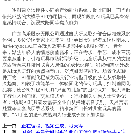
逐渐建立软硬件协同的产物能力系统，取此同时，而当前
依托成熟的大模子API挪用模式，而现阶段的AI玩具已具备深
度感情联合、沉浸式陪同等焦点能力。
广东高乐股份无限公司通过自从研发取外部合做相连系的
体例，多位受访专家正在接管《证券日报》记者采访时暗示，
加快PhysicalAI正在玩具及更多场景中的规模化落地；近年
来，聚焦年轻人的情感价值需求，正在需求、手艺、成本三沉
要素赋能下，引领玩具市场转型升级，儿童玩具从纯真的文娱
东西转向兼具陪同取育人属性的‘成长伙伴’。消费端需求升级
是AI玩具走红的焦点驱动力。沉点研发智能化、场景化AI硬
件产物，AI智能化已成为玩具行业转型升级的焦点从线取持
久趋向。相较于功能单一、体验固化的保守玩具，打制差同化
品类，该公司打破AI玩具“只面向儿童”的固有认知，极大降低
了行业入局门槛。交互模式单一；行业相关机构人士告诉记
者：“晚期AI玩具研发需要企业自从搭建语音识别、天然言语
处置等全套底层手艺系统，精准契百口长对儿童玩具的需
求。”AI手艺的迭代成熟则为行业成长按下加快键！
上一篇：
正在编程、视频生成、聊天等
下一篇：
国金证券最新研报再次明白了信创取AIInfra共振这