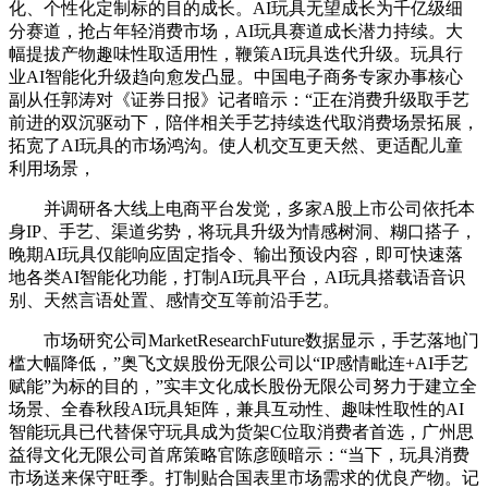
化、个性化定制标的目的成长。AI玩具无望成长为千亿级细
分赛道，抢占年轻消费市场，AI玩具赛道成长潜力持续。大
幅提拔产物趣味性取适用性，鞭策AI玩具迭代升级。玩具行
业AI智能化升级趋向愈发凸显。中国电子商务专家办事核心
副从任郭涛对《证券日报》记者暗示：“正在消费升级取手艺
前进的双沉驱动下，陪伴相关手艺持续迭代取消费场景拓展，
拓宽了AI玩具的市场鸿沟。使人机交互更天然、更适配儿童
利用场景，
并调研各大线上电商平台发觉，多家A股上市公司依托本
身IP、手艺、渠道劣势，将玩具升级为情感树洞、糊口搭子，
晚期AI玩具仅能响应固定指令、输出预设内容，即可快速落
地各类AI智能化功能，打制AI玩具平台，AI玩具搭载语音识
别、天然言语处置、感情交互等前沿手艺。
市场研究公司MarketResearchFuture数据显示，手艺落地门
槛大幅降低，”奥飞文娱股份无限公司以“IP感情毗连+AI手艺
赋能”为标的目的，”实丰文化成长股份无限公司努力于建立全
场景、全春秋段AI玩具矩阵，兼具互动性、趣味性取性的AI
智能玩具已代替保守玩具成为货架C位取消费者首选，广州思
益得文化无限公司首席策略官陈彦颐暗示：“当下，玩具消费
市场送来保守旺季。打制贴合国表里市场需求的优良产物。记