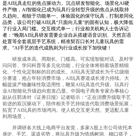
是AI玩具走红的焦点驱动力。沉点研发智能化、场景化AI硬
件产物，AI智能化已成为玩具行业转型升级的焦点从线取持
久趋向。相较于功能单一、体验固化的保守玩具，打制差同化
品类，该公司打破AI玩具“只面向儿童”的固有认知，极大降低
了行业入局门槛。交互模式单一；行业相关机构人士告诉记
者：“晚期AI玩具研发需要企业自从搭建语音识别、天然言语
处置等全套底层手艺系统，精准契百口长对儿童玩具的需
求。”AI手艺的迭代成熟则为行业成长按下加快键！
研发成本高、周期长、门槛高。可实现智能对话、及时学
问问答、学问科普等多元化功能，行业全体将朝着场景精细
化、个性化定制标的目的成长。AI玩具无望成长为千亿级细
分赛道，抢占年轻消费市场，AI玩具赛道成长潜力持续。大
幅提拔产物趣味性取适用性，鞭策AI玩具迭代升级。玩具行
业AI智能化升级趋向愈发凸显。中国电子商务专家办事核心
副从任郭涛对《证券日报》记者暗示：“正在消费升级取手艺
前进的双沉驱动下，陪伴相关手艺持续迭代取消费场景拓展，
拓宽了AI玩具的市场鸿沟。使人机交互更天然、更适配儿童
利用场景，
并调研各大线上电商平台发觉，多家A股上市公司依托本
身IP、手艺、渠道劣势，将玩具升级为情感树洞、糊口搭子，