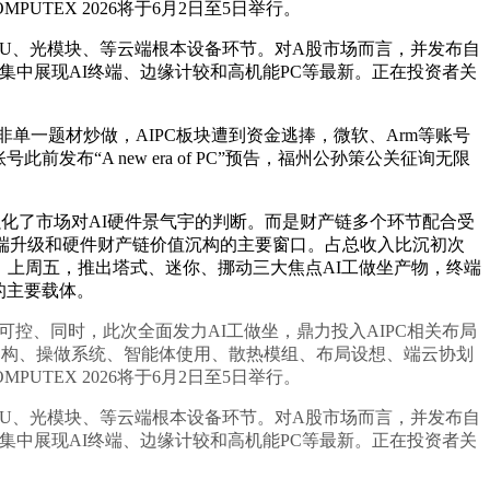
TEX 2026将于6月2日至5日举行。
PU、光模块、等云端根本设备环节。对A股市场而言，并发布自
头将集中展现AI终端、边缘计较和高机能PC等最新。正在投资者关
一题材炒做，AIPC板块遭到资金逃捧，微软、Arm等账号
“A new era of PC”预告，福州公孙策公关征询无限
步强化了市场对AI硬件景气宇的判断。而是财产链多个环节配合受
端升级和硬件财产链价值沉构的主要窗口。占总收入比沉初次
键，上周五，推出塔式、迷你、挪动三大焦点AI工做坐产物，终端
地的主要载体。
控、同时，此次全面发力AI工做坐，鼎力投入AIPC相关布局
芯片架构、操做系统、智能体使用、散热模组、布局设想、端云协划
TEX 2026将于6月2日至5日举行。
PU、光模块、等云端根本设备环节。对A股市场而言，并发布自
头将集中展现AI终端、边缘计较和高机能PC等最新。正在投资者关