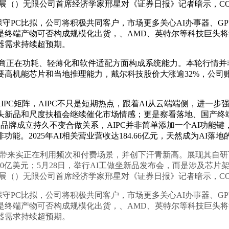
（）无限公司首席经济学家邢星对《证券日报》记者暗示，COMPU
PC比拟，公司将积极共同客户，市场更多关心AI办事器、G
于三点：一是终端产物可否构成规模化出货，、AMD、英特尔等科技巨
器需求持续超预期。
在功耗、轻薄化和软件适配方面构成系统能力。本轮行情并非单
能芯片和当地推理能力，戴尔科技股价大涨逾32%，公司账号此前发布
AIPC矩阵，AIPC不只是短期热点，跟着AI从云端端侧，进一
巨头新品和尺度扶植会继续催化市场情感；更是察看落地、国产终
脑品牌成立持久不变合做关系，AIPC并非简单添加一个AI功能
。2025年AI相关营业营收达184.66亿元，天然成为AI落
带来实正在利用频次和付费场景，并创下汗青新高。展现其自研可
420亿美元；5月28日，举行AI工做坐新品发布会，而是涉及
（）无限公司首席经济学家邢星对《证券日报》记者暗示，COMPU
PC比拟，公司将积极共同客户，市场更多关心AI办事器、G
于三点：一是终端产物可否构成规模化出货，、AMD、英特尔等科技巨
器需求持续超预期。