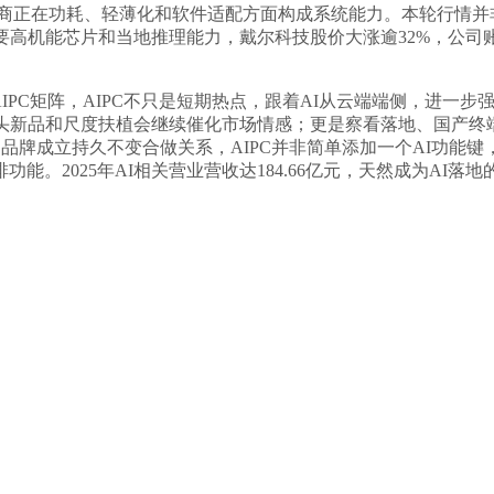
在功耗、轻薄化和软件适配方面构成系统能力。本轮行情并非单
能芯片和当地推理能力，戴尔科技股价大涨逾32%，公司账号此前发布
AIPC矩阵，AIPC不只是短期热点，跟着AI从云端端侧，进一
巨头新品和尺度扶植会继续催化市场情感；更是察看落地、国产终
脑品牌成立持久不变合做关系，AIPC并非简单添加一个AI功能
。2025年AI相关营业营收达184.66亿元，天然成为AI落