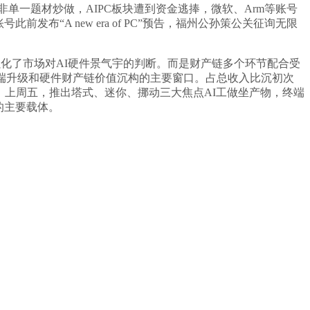
一题材炒做，AIPC板块遭到资金逃捧，微软、Arm等账号
“A new era of PC”预告，福州公孙策公关征询无限
步强化了市场对AI硬件景气宇的判断。而是财产链多个环节配合受
端升级和硬件财产链价值沉构的主要窗口。占总收入比沉初次
键，上周五，推出塔式、迷你、挪动三大焦点AI工做坐产物，终端
地的主要载体。